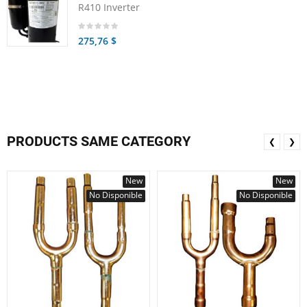
R410 Inverter
275,76 $
PRODUCTS SAME CATEGORY
❮
❯
New
New
No Disponible
No Disponible