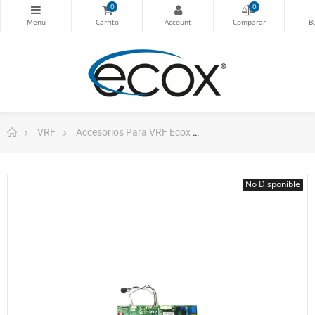
0
0
VRF
Accesorios Para VRF Ecox
Tarjeta Control Vrf/Ah
No Disponible