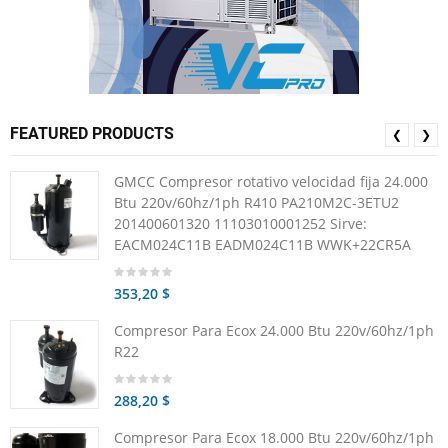
FEATURED PRODUCTS
❮
❯
GMCC Compresor rotativo velocidad fija 24.000
Btu 220v/60hz/1ph R410 PA210M2C-3ETU2
201400601320 11103010001252 Sirve:
EACM024C11B EADM024C11B WWK+22CR5A
353,20 $
Compresor Para Ecox 24.000 Btu 220v/60hz/1ph
R22
288,20 $
Compresor Para Ecox 18.000 Btu 220v/60hz/1ph