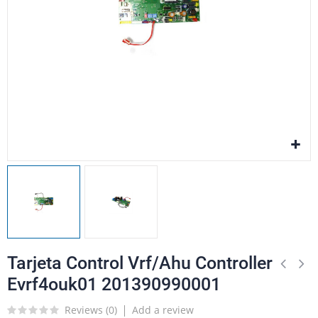
Tarjeta Control Vrf/Ahu Controller
Evrf4ouk01 201390990001
Reviews (
0
)
Add a review