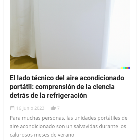
El lado técnico del aire acondicionado
portátil: comprensión de la ciencia
detrás de la refrigeración
16 Junio 2023
7
date_range
thumb_up_alt
Para muchas personas, las unidades portátiles de
aire acondicionado son un salvavidas durante los
calurosos meses de verano.