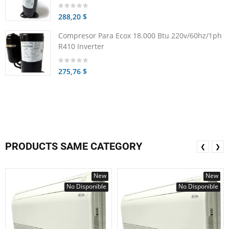
288,20 $
Compresor Para Ecox 18.000 Btu 220v/60hz/1ph
R410 Inverter
275,76 $
PRODUCTS SAME CATEGORY
❮
❯
New
New
No Disponible
No Disponible