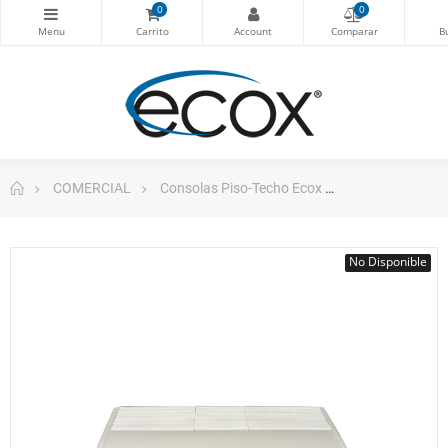
0
0
COMERCIAL
Consolas Piso-Techo Ecox
Consola Piso-
No Disponible