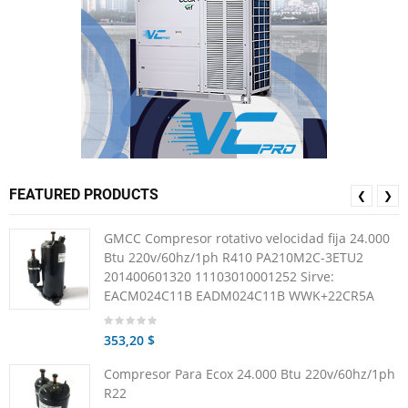
FEATURED PRODUCTS
❮
❯
GMCC Compresor rotativo velocidad fija 24.000
Btu 220v/60hz/1ph R410 PA210M2C-3ETU2
201400601320 11103010001252 Sirve:
EACM024C11B EADM024C11B WWK+22CR5A
353,20 $
Compresor Para Ecox 24.000 Btu 220v/60hz/1ph
R22