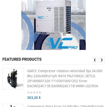
FEATURED PRODUCTS
❮
❯
GMCC Compresor rotativo velocidad fija 24.000
Btu 220v/60hz/1ph R410 PA210M2C-3ETU2
201400601320 11103010001252 Sirve:
EACM024C11B EADM024C11B WWK+22CR5A
353,20 $
Compresor Para Ecox 24.000 Btu 220v/60hz/1ph