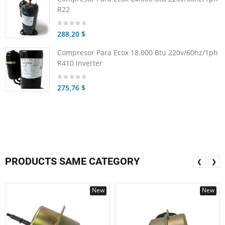
R22
288,20 $
Compresor Para Ecox 18.000 Btu 220v/60hz/1ph
R410 Inverter
275,76 $
PRODUCTS SAME CATEGORY
❮
❯
New
New