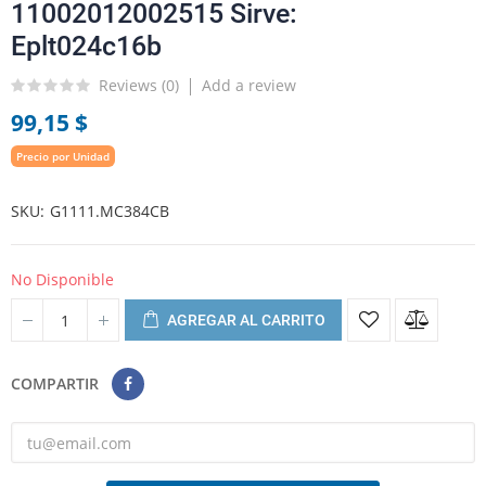
11002012002515 Sirve:
Eplt024c16b
Reviews (
0
)
Add a review
99,15 $
Precio por Unidad
SKU
G1111.MC384CB
No Disponible
AGREGAR AL CARRITO
COMPARTIR