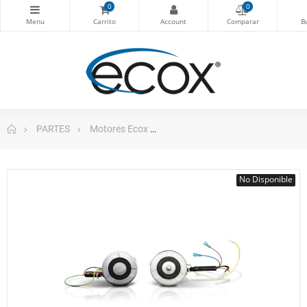
0
0
PARTES
Motores Ecox
Motor A.A. Condensador Ydk-38
No Disponible