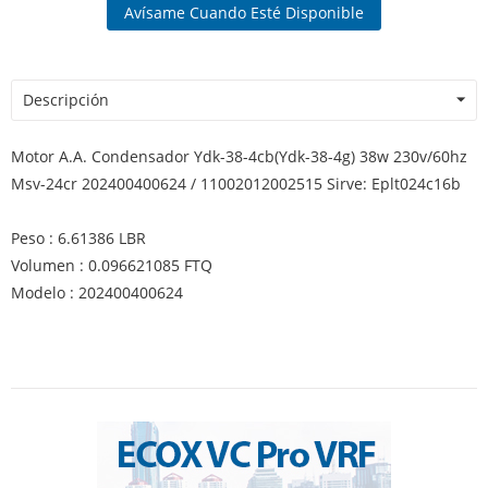
Avísame Cuando Esté Disponible
Descripción
Motor A.A. Condensador Ydk-38-4cb(Ydk-38-4g) 38w 230v/60hz
Msv-24cr 202400400624 / 11002012002515 Sirve: Eplt024c16b
Peso : 6.61386 LBR
Volumen : 0.096621085 FTQ
Modelo : 202400400624