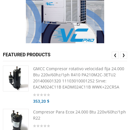
FEATURED PRODUCTS
❮
❯
GMCC Compresor rotativo velocidad fija 24.000
Btu 220v/60hz/1ph R410 PA210M2C-3ETU2
201400601320 11103010001252 Sirve:
EACM024C11B EADM024C11B WWK+22CR5A
353,20 $
Compresor Para Ecox 24.000 Btu 220v/60hz/1ph
R22