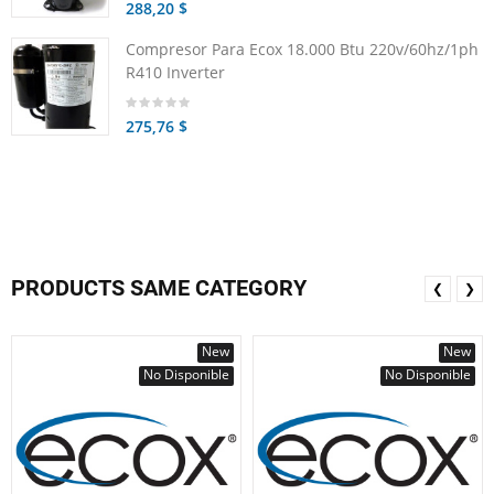
288,20 $
Compresor Para Ecox 18.000 Btu 220v/60hz/1ph
R410 Inverter
275,76 $
PRODUCTS SAME CATEGORY
❮
❯
New
New
No Disponible
No Disponible