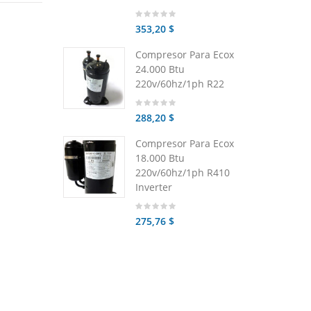
353,20 $
Compresor Para Ecox
24.000 Btu
220v/60hz/1ph R22
288,20 $
Compresor Para Ecox
18.000 Btu
220v/60hz/1ph R410
Inverter
275,76 $