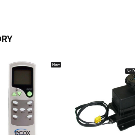
ORY
New
No D