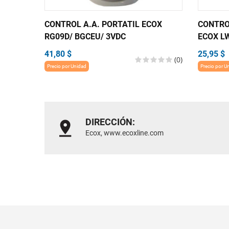
CONTROL A.A. PORTATIL ECOX
CONTRO
RG09D/ BGCEU/ 3VDC
ECOX L
41,80 $
25,95 $
(0)
Precio por Unidad
Precio por U
DIRECCIÓN:
Ecox, www.ecoxline.com