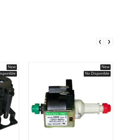
❮
❯
New
New
isponible
No Disponible