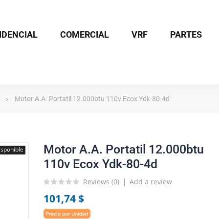
IDENCIAL
COMERCIAL
VRF
PARTES
x
Motor A.A. Portatil 12.000btu 110v Ecox Ydk-80-4d
Motor A.A. Portatil 12.000btu
sponible
110v Ecox Ydk-80-4d
Reviews (
0
)
Add a review
101,74 $
Precio por Unidad