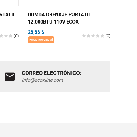
RTATIL
BOMBA DRENAJE PORTATIL
DUCTO 
12.000BTU 110V ECOX
ECOX (1
28,33 $
11,03 $
(0)
(0)
Precio por Unidad
Precio por 
CORREO ELECTRÓNICO:
info@ecoxline.com