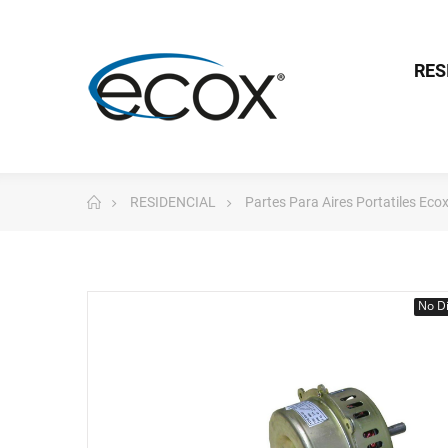
RES
RESIDENCIAL
Partes Para Aires Portatiles Eco
No Di