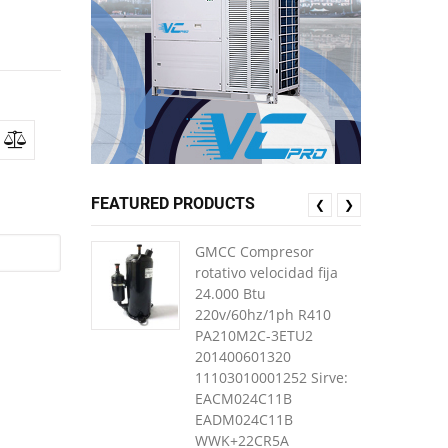
FEATURED PRODUCTS
❮
❯
GMCC Compresor
rotativo velocidad fija
24.000 Btu
220v/60hz/1ph R410
PA210M2C-3ETU2
201400601320
11103010001252 Sirve:
EACM024C11B
EADM024C11B
WWK+22CR5A