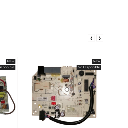
❮
❯
New
New
isponible
No Disponible