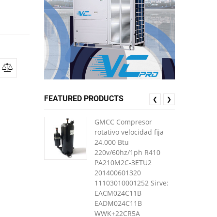
FEATURED PRODUCTS
❮
❯
GMCC Compresor
rotativo velocidad fija
24.000 Btu
220v/60hz/1ph R410
PA210M2C-3ETU2
201400601320
11103010001252 Sirve:
EACM024C11B
EADM024C11B
WWK+22CR5A