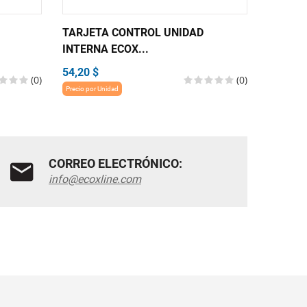
TARJETA CONTROL UNIDAD
TARJET
INTERNA ECOX...
INTERN
54,20 $
54,20 $
(0)
(0)
Precio por Unidad
Precio por 
CORREO ELECTRÓNICO:
info@ecoxline.com