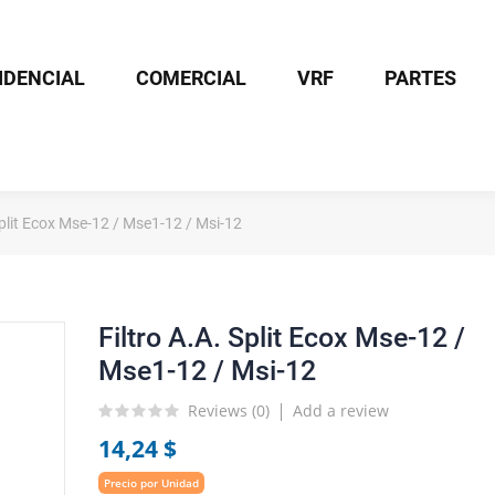
IDENCIAL
COMERCIAL
VRF
PARTES
Split Ecox Mse-12 / Mse1-12 / Msi-12
Filtro A.A. Split Ecox Mse-12 /
Mse1-12 / Msi-12
Reviews (
0
)
Add a review
14,24 $
Precio por Unidad