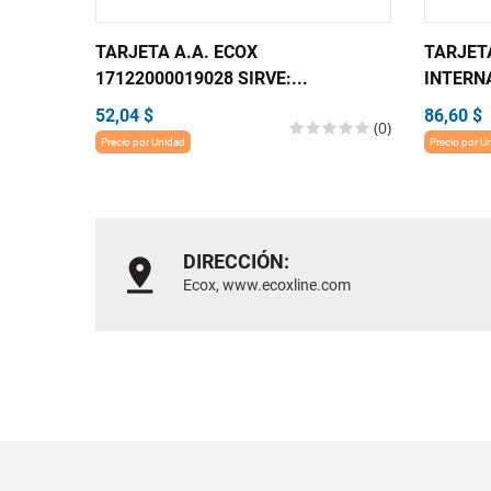
TARJETA A.A. ECOX
TARJET
17122000019028 SIRVE:...
INTERNA
52,04 $
86,60 $
(0)
Precio por Unidad
Precio por U
DIRECCIÓN:
Ecox, www.ecoxline.com