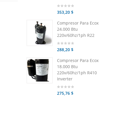
353,20 $
Compresor Para Ecox
24.000 Btu
220v/60hz/1ph R22
288,20 $
Compresor Para Ecox
18.000 Btu
220v/60hz/1ph R410
Inverter
275,76 $