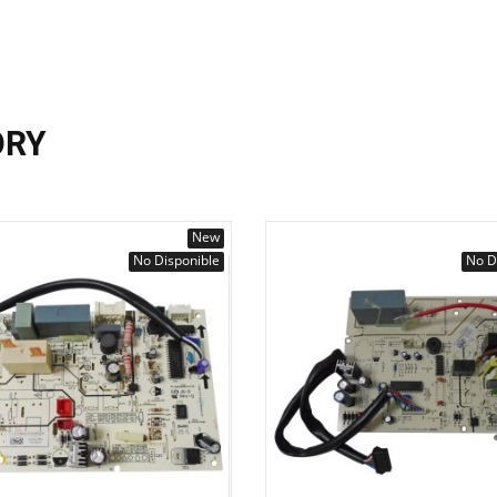
ORY
New
No Disponible
No D