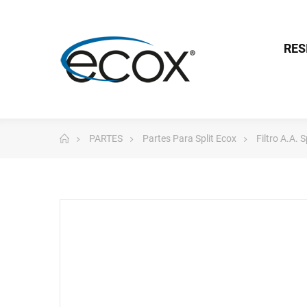
RES
PARTES
Partes Para Split Ecox
Filtro A.A. 