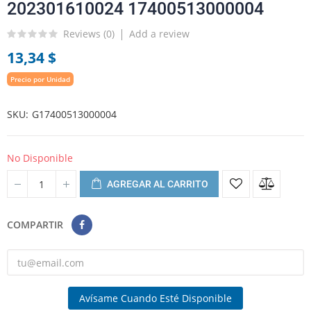
202301610024 17400513000004
Reviews (
0
)
Add a review
13,34 $
Precio por Unidad
SKU
G17400513000004
No Disponible
AGREGAR AL CARRITO
COMPARTIR
Avísame Cuando Esté Disponible