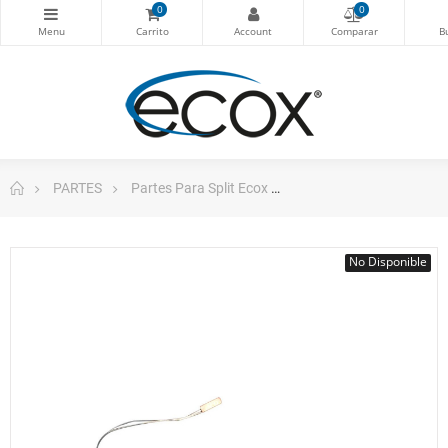
0
0
PARTES
Partes Para Split Ecox
ecox Sensor de temper
No Disponible