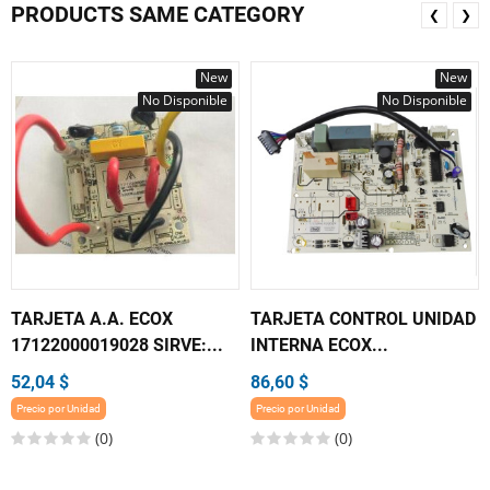
PRODUCTS SAME CATEGORY
❮
❯
New
New
No Disponible
No Disponible
TARJETA A.A. ECOX
TARJETA CONTROL UNIDAD
17122000019028 SIRVE:...
INTERNA ECOX...
52,04 $
86,60 $
Precio por Unidad
Precio por Unidad
(0)
(0)