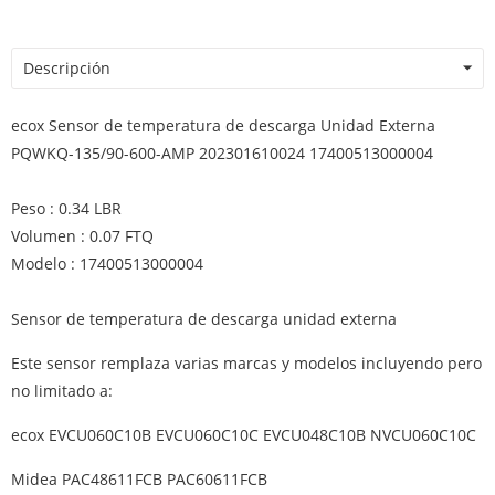
Descripción
ecox Sensor de temperatura de descarga Unidad Externa
PQWKQ-135/90-600-AMP 202301610024 17400513000004
Peso : 0.34 LBR
Volumen : 0.07 FTQ
Modelo : 17400513000004
Sensor de temperatura de descarga unidad externa
Este sensor remplaza varias marcas y modelos incluyendo pero
no limitado a:
ecox EVCU060C10B EVCU060C10C EVCU048C10B NVCU060C10C
Midea PAC48611FCB PAC60611FCB