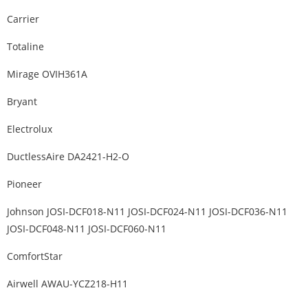
Carrier
Totaline
Mirage OVIH361A
Bryant
Electrolux
DuctlessAire DA2421-H2-O
Pioneer
Johnson JOSI-DCF018-N11 JOSI-DCF024-N11 JOSI-DCF036-N11
JOSI-DCF048-N11 JOSI-DCF060-N11
ComfortStar
Airwell AWAU-YCZ218-H11