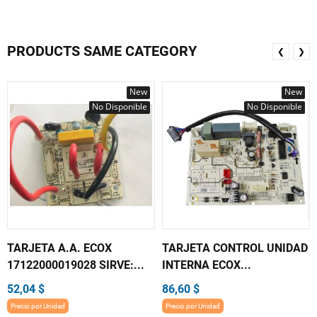
PRODUCTS SAME CATEGORY
❮
❯
New
New
No Disponible
No Disponible
TARJETA A.A. ECOX
TARJETA CONTROL UNIDAD
17122000019028 SIRVE:...
INTERNA ECOX...
52,04 $
86,60 $
Precio por Unidad
Precio por Unidad