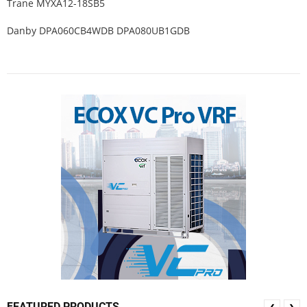
Trane MYXA12-18SB5
Danby DPA060CB4WDB DPA080UB1GDB
FEATURED PRODUCTS