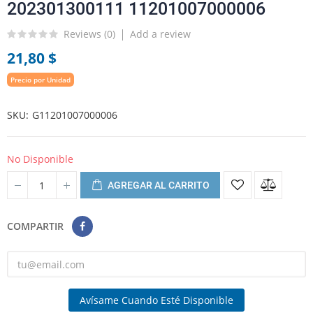
202301300111 11201007000006
Reviews (
0
)
Add a review
21,80 $
Precio por Unidad
SKU
G11201007000006
No Disponible
AGREGAR AL CARRITO
COMPARTIR
Avísame Cuando Esté Disponible