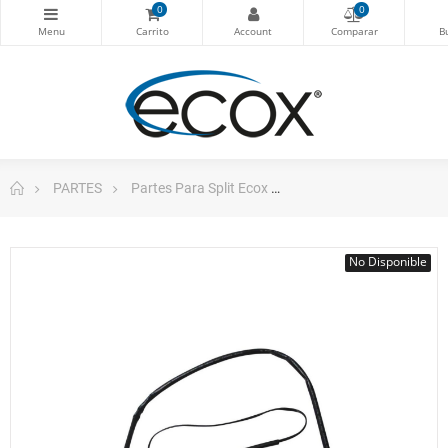
0
0
PARTES
Partes Para Split Ecox
ecox Sensor de tempe
No Disponible