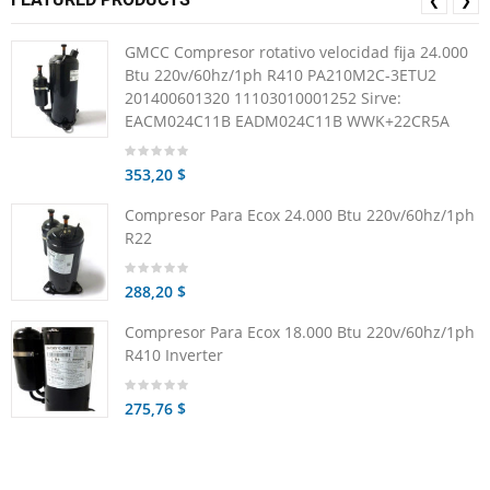
❮
❯
GMCC Compresor rotativo velocidad fija 24.000
Btu 220v/60hz/1ph R410 PA210M2C-3ETU2
201400601320 11103010001252 Sirve:
EACM024C11B EADM024C11B WWK+22CR5A
353,20 $
Compresor Para Ecox 24.000 Btu 220v/60hz/1ph
R22
288,20 $
Compresor Para Ecox 18.000 Btu 220v/60hz/1ph
R410 Inverter
275,76 $