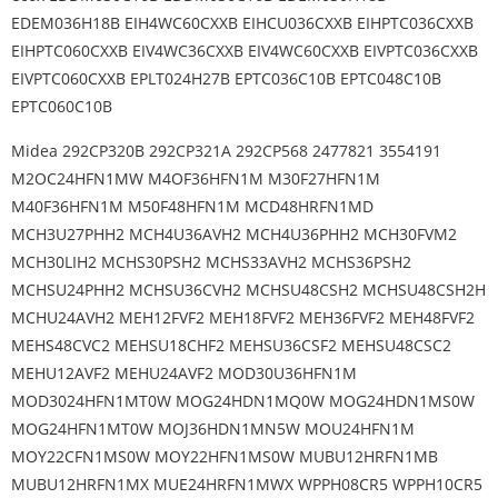
EDEM036H18B EIH4WC60CXXB EIHCU036CXXB EIHPTC036CXXB
EIHPTC060CXXB EIV4WC36CXXB EIV4WC60CXXB EIVPTC036CXXB
EIVPTC060CXXB EPLT024H27B EPTC036C10B EPTC048C10B
EPTC060C10B
Midea 292CP320B 292CP321A 292CP568 2477821 3554191
M2OC24HFN1MW M4OF36HFN1M M30F27HFN1M
M40F36HFN1M M50F48HFN1M MCD48HRFN1MD
MCH3U27PHH2 MCH4U36AVH2 MCH4U36PHH2 MCH30FVM2
MCH30LIH2 MCHS30PSH2 MCHS33AVH2 MCHS36PSH2
MCHSU24PHH2 MCHSU36CVH2 MCHSU48CSH2 MCHSU48CSH2H
MCHU24AVH2 MEH12FVF2 MEH18FVF2 MEH36FVF2 MEH48FVF2
MEHS48CVC2 MEHSU18CHF2 MEHSU36CSF2 MEHSU48CSC2
MEHU12AVF2 MEHU24AVF2 MOD30U36HFN1M
MOD3024HFN1MT0W MOG24HDN1MQ0W MOG24HDN1MS0W
MOG24HFN1MT0W MOJ36HDN1MN5W MOU24HFN1M
MOY22CFN1MS0W MOY22HFN1MS0W MUBU12HRFN1MB
MUBU12HRFN1MX MUE24HRFN1MWX WPPH08CR5 WPPH10CR5