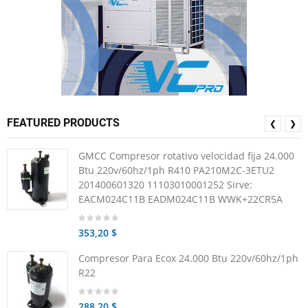
FEATURED PRODUCTS
❮
❯
GMCC Compresor rotativo velocidad fija 24.000
Btu 220v/60hz/1ph R410 PA210M2C-3ETU2
201400601320 11103010001252 Sirve:
EACM024C11B EADM024C11B WWK+22CR5A
353,20 $
Compresor Para Ecox 24.000 Btu 220v/60hz/1ph
R22
288,20 $