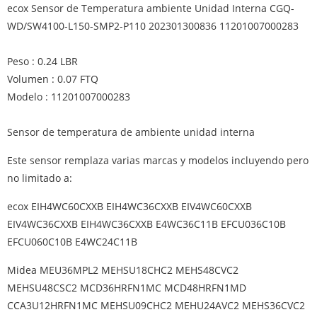
ecox Sensor de Temperatura ambiente Unidad Interna CGQ-
WD/SW4100-L150-SMP2-P110 202301300836 11201007000283
Peso : 0.24 LBR
Volumen : 0.07 FTQ
Modelo : 11201007000283
Sensor de temperatura de ambiente unidad interna
Este sensor remplaza varias marcas y modelos incluyendo pero
no limitado a:
ecox EIH4WC60CXXB EIH4WC36CXXB EIV4WC60CXXB
EIV4WC36CXXB EIH4WC36CXXB E4WC36C11B EFCU036C10B
EFCU060C10B E4WC24C11B
Midea MEU36MPL2 MEHSU18CHC2 MEHS48CVC2
MEHSU48CSC2 MCD36HRFN1MC MCD48HRFN1MD
CCA3U12HRFN1MC MEHSU09CHC2 MEHU24AVC2 MEHS36CVC2