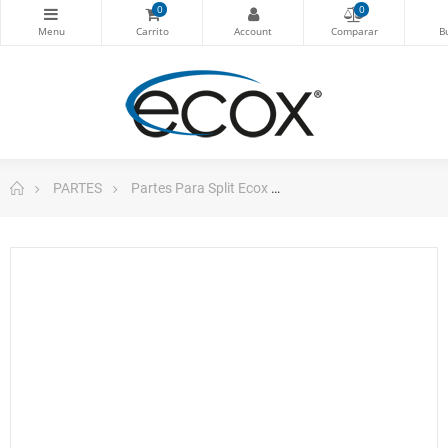
0
0
PARTES
Partes Para Split Ecox
ecox Sensor de Tempe