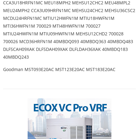
CCA3U18HRFN1MC MEU18MPH2 MEHSU12CHC2 MEU48MPL2
MEU24MPH2 CCA3U09HRFN1MC MEHSU24CHC2 MEHSU36CSC2
MCDU24HRFN1MC MTIU12HWFN1M MTIU18HWFN1M
MTI36HWFN1M 700029 MTI48HWFN1M 700027
MTIU24HWFN1M MTIU09HWFN1M MEHSU12CHD2 700028
700026 MCD36HRFN1M 40MBDQ093 40MBDQ363 40MBDQ483
DLFSCAH09XAK DLFSDAH09XAK DLFLDAH36XAK 40MBDQ183
40MBDQ243
Goodman MST093E20AC MST123E20AC MST183E20AC