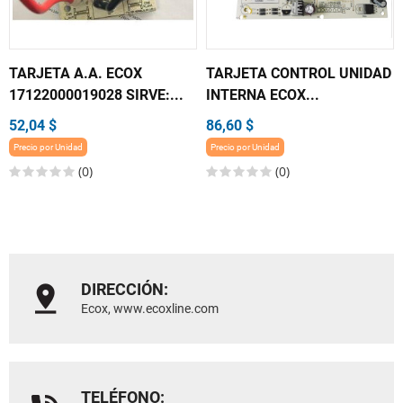
TARJETA A.A. ECOX
TARJETA CONTROL UNIDAD
17122000019028 SIRVE:...
INTERNA ECOX...
52,04 $
86,60 $
Precio por Unidad
Precio por Unidad
(0)
(0)
DIRECCIÓN:
Ecox, www.ecoxline.com
TELÉFONO: