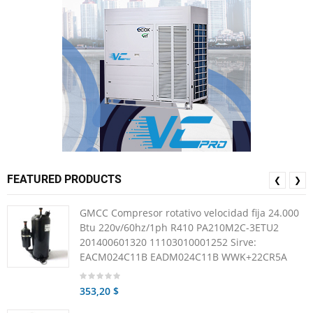
FEATURED PRODUCTS
❮
❯
GMCC Compresor rotativo velocidad fija 24.000
Btu 220v/60hz/1ph R410 PA210M2C-3ETU2
201400601320 11103010001252 Sirve:
EACM024C11B EADM024C11B WWK+22CR5A
353,20 $