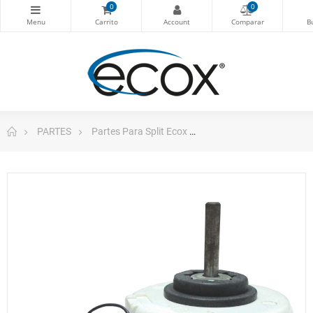
0
0
PARTES
Partes Para Split Ecox
Ecox YKFG-28-4-4 Mot