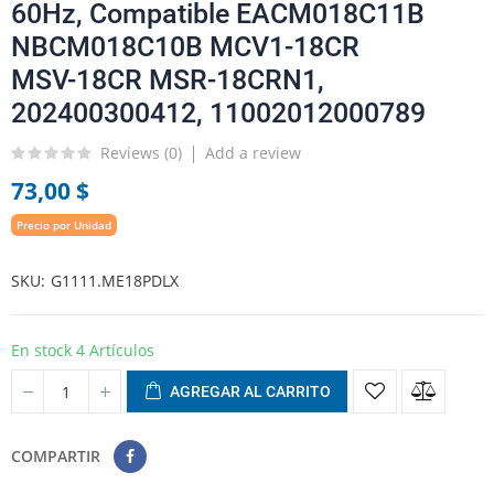
60Hz, Compatible EACM018C11B
NBCM018C10B MCV1-18CR
MSV-18CR MSR-18CRN1,
202400300412, 11002012000789
Reviews (
0
)
Add a review
73,00 $
Precio por Unidad
SKU
G1111.ME18PDLX
En stock
4 Artículos
AGREGAR AL CARRITO
COMPARTIR