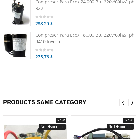
Compresor Para Ecox 24.000 Btu 220v/60hz/1ph
R22
288,20 $
Compresor Para Ecox 18.000 Btu 220v/60hz/1ph
R410 Inverter
275,76 $
PRODUCTS SAME CATEGORY
❮
❯
New
New
No Disponible
No Disponible