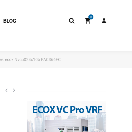
0
BLOG
rve: ecox Nvcu024c10b PAC366FC