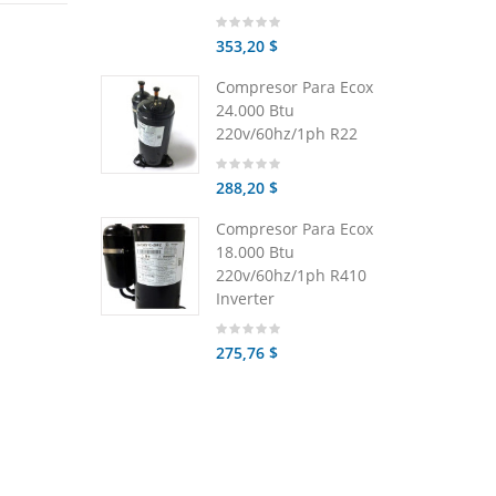
353,20 $
Compresor Para Ecox
24.000 Btu
220v/60hz/1ph R22
288,20 $
Compresor Para Ecox
18.000 Btu
220v/60hz/1ph R410
Inverter
275,76 $