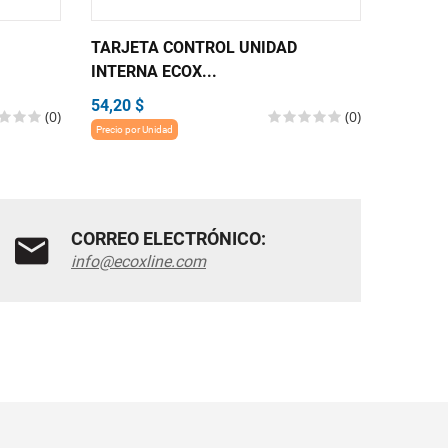
TARJETA CONTROL UNIDAD
TARJET
INTERNA ECOX...
INTERN
54,20 $
54,20 $
(0)
(0)
Precio por Unidad
Precio por 
CORREO ELECTRÓNICO:
info@ecoxline.com