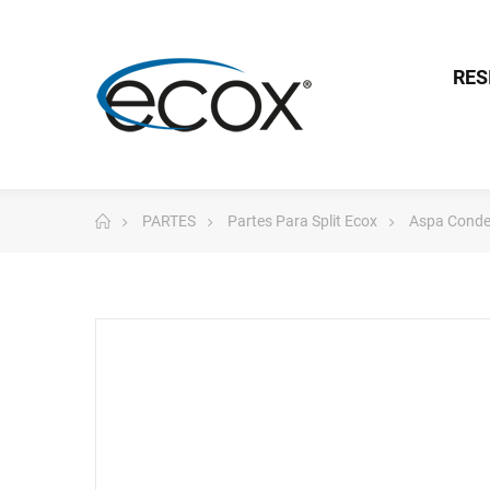
RES
PARTES
Partes Para Split Ecox
Aspa Conde