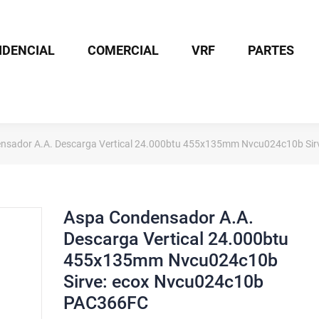
IDENCIAL
COMERCIAL
VRF
PARTES
nsador A.A. Descarga Vertical 24.000btu 455x135mm Nvcu024c10b Si
Aspa Condensador A.A.
Descarga Vertical 24.000btu
455x135mm Nvcu024c10b
Sirve: ecox Nvcu024c10b
PAC366FC