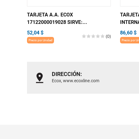
TARJETA A.A. ECOX
TARJET
17122000019028 SIRVE:...
INTERNA
52,04 $
86,60 $
(0)
Precio por Unidad
Precio por U
DIRECCIÓN:
Ecox, www.ecoxline.com