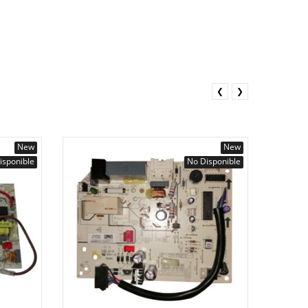
❮
❯
New
New
isponible
No Disponible