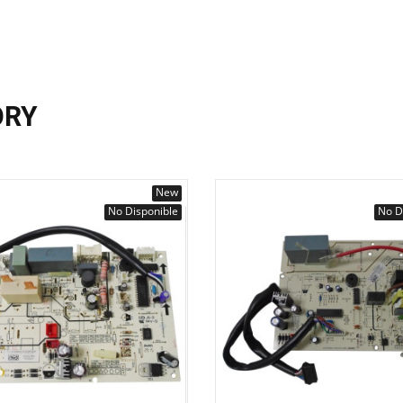
ORY
New
No Disponible
No D