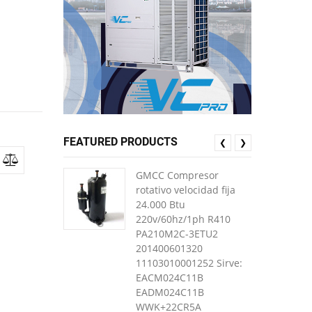
FEATURED PRODUCTS
❮
❯
GMCC Compresor
rotativo velocidad fija
24.000 Btu
220v/60hz/1ph R410
PA210M2C-3ETU2
201400601320
11103010001252 Sirve:
EACM024C11B
EADM024C11B
WWK+22CR5A