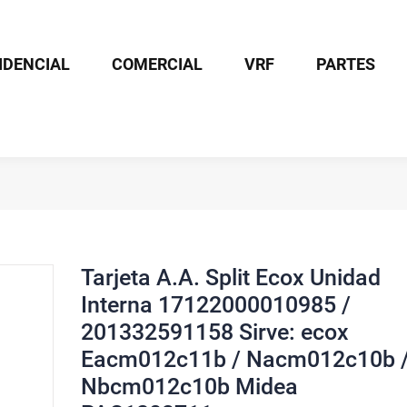
IDENCIAL
COMERCIAL
VRF
PARTES
A. Split Ecox Unidad Interna 17122000010985 / 201332591158 Sirve:
Tarjeta A.A. Split Ecox Unidad
Interna 17122000010985 /
201332591158 Sirve: ecox
Eacm012c11b / Nacm012c10b 
Nbcm012c10b Midea