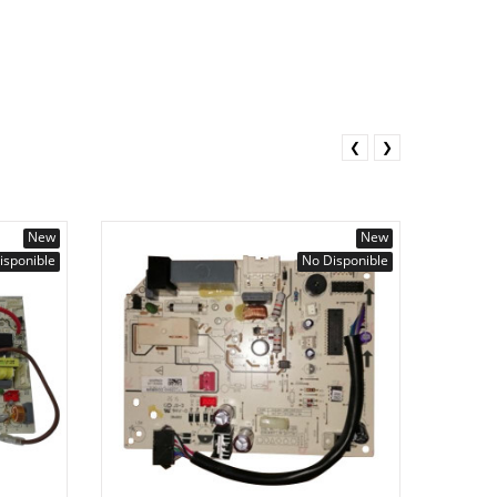
❮
❯
New
New
isponible
No Disponible