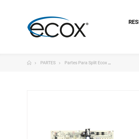
RES
PARTES
Partes Para Split Ecox
Tarjeta A.