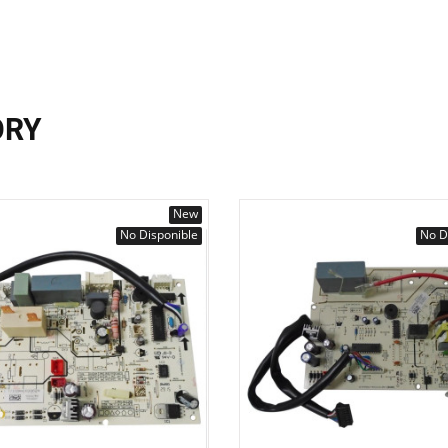
ORY
New
No Disponible
No D