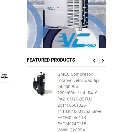
FEATURED PRODUCTS
❮
❯
GMCC Compresor
rotativo velocidad fija
24.000 Btu
220v/60hz/1ph R410
PA210M2C-3ETU2
201400601320
11103010001252 Sirve:
EACM024C11B
EADM024C11B
WWK+22CR5A