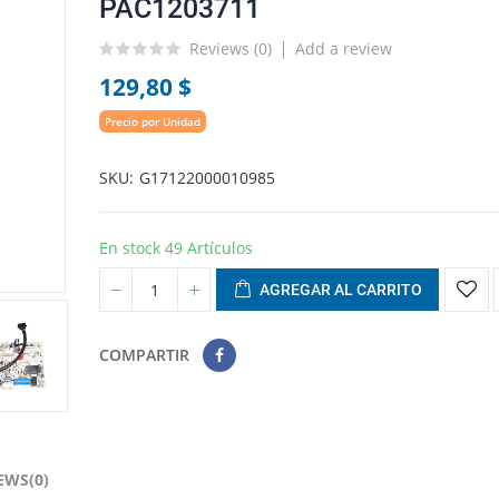
PAC1203711
Reviews (
0
)
Add a review
129,80 $
Precio por Unidad
SKU
G17122000010985
En stock
49 Artículos
AGREGAR AL CARRITO
COMPARTIR
EWS(0)