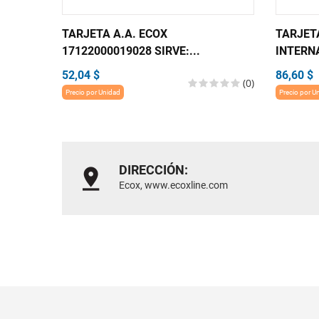
TARJETA A.A. ECOX
TARJET
17122000019028 SIRVE:...
INTERNA
52,04 $
86,60 $
(0)
Precio por Unidad
Precio por U
DIRECCIÓN:
Ecox, www.ecoxline.com