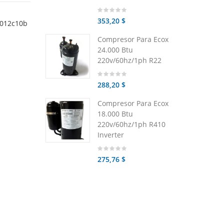
353,20 $
m012c10b
Compresor Para Ecox
24.000 Btu
220v/60hz/1ph R22
288,20 $
Compresor Para Ecox
18.000 Btu
220v/60hz/1ph R410
Inverter
275,76 $