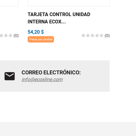
TARJETA CONTROL UNIDAD
TARJET
INTERNA ECOX...
INTERN
54,20 $
54,20 $
(0)
(0)
Precio por Unidad
Precio por 
CORREO ELECTRÓNICO:
info@ecoxline.com