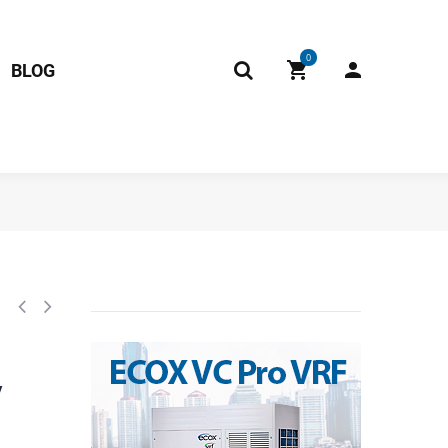
0
BLOG
 ecox Eacm012c11b / Nacm012c10b / Nbcm012c10b Midea PAC1203711
/