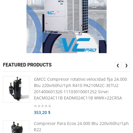
FEATURED PRODUCTS
❮
❯
GMCC Compresor rotativo velocidad fija 24.000
Btu 220v/60hz/1ph R410 PA210M2C-3ETU2
201400601320 11103010001252 Sirve:
EACM024C11B EADM024C11B WWK+22CR5A
353,20 $
Compresor Para Ecox 24.000 Btu 220v/60hz/1ph
R22