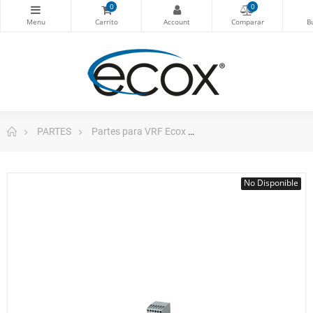
0
0
PARTES
Partes para VRF Ecox
Relay De Control Multi 
No Disponible