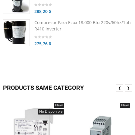
288,20 $
Compresor Para Ecox 18.000 Btu 220v/60hz/1ph
R410 Inverter
275,76 $
PRODUCTS SAME CATEGORY
❮
❯
New
New
No Disponible