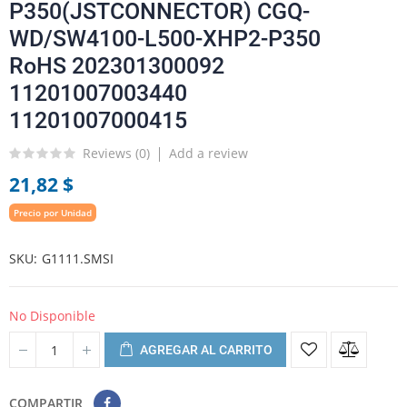
P350(JSTCONNECTOR) CGQ-
WD/SW4100-L500-XHP2-P350
RoHS 202301300092
11201007003440
11201007000415
Reviews (
0
)
Add a review
21,82 $
Precio por Unidad
SKU
G1111.SMSI
No Disponible
AGREGAR AL CARRITO
COMPARTIR