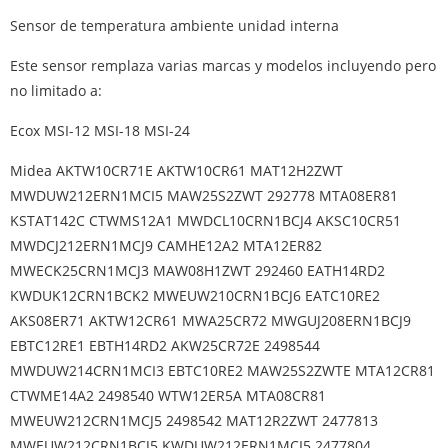
Sensor de temperatura ambiente unidad interna
Este sensor remplaza varias marcas y modelos incluyendo pero
no limitado a:
Ecox MSI-12 MSI-18 MSI-24
Midea AKTW10CR71E AKTW10CR61 MAT12H2ZWT
MWDUW212ERN1MCI5 MAW25S2ZWT 292778 MTA08ER81
KSTAT142C CTWMS12A1 MWDCL10CRN1BCJ4 AKSC10CR51
MWDCJ212ERN1MCJ9 CAMHE12A2 MTA12ER82
MWECK25CRN1MCJ3 MAW08H1ZWT 292460 EATH14RD2
KWDUK12CRN1BCK2 MWEUW210CRN1BCJ6 EATC10RE2
AKS08ER71 AKTW12CR61 MWA25CR72 MWGUJ208ERN1BCJ9
EBTC12RE1 EBTH14RD2 AKW25CR72E 2498544
MWDUW214CRN1MCI3 EBTC10RE2 MAW25S2ZWTE MTA12CR81
CTWME14A2 2498540 WTW12ER5A MTA08CR81
MWEUW212CRN1MCJ5 2498542 MAT12R2ZWT 2477813
MWEUW212CRN1BCJ5 KWDUW212ERN1MCI5 2477804