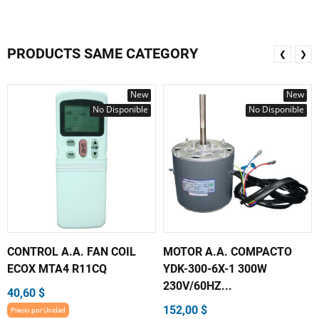
PRODUCTS SAME CATEGORY
❮
❯
New
New
No Disponible
No Disponible
CONTROL A.A. FAN COIL
MOTOR A.A. COMPACTO
ECOX MTA4 R11CQ
YDK-300-6X-1 300W
230V/60HZ...
40,60 $
152,00 $
Precio por Unidad