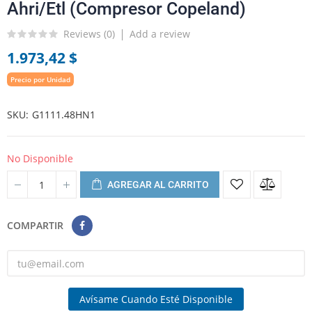
Ahri/Etl (Compresor Copeland)
Reviews (
0
)
Add a review
1.973,42 $
Precio por Unidad
SKU
G1111.48HN1
No Disponible
AGREGAR AL CARRITO
COMPARTIR
Avísame Cuando Esté Disponible