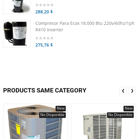
288,20 $
Compresor Para Ecox 18.000 Btu 220v/60hz/1ph
R410 Inverter
275,76 $
PRODUCTS SAME CATEGORY
❮
❯
New
New
No Disponible
No Disponible