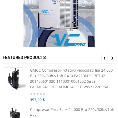
FEATURED PRODUCTS
❮
❯
GMCC Compresor rotativo velocidad fija 24.000
Btu 220v/60hz/1ph R410 PA210M2C-3ETU2
201400601320 11103010001252 Sirve:
EACM024C11B EADM024C11B WWK+22CR5A
353,20 $
Compresor Para Ecox 24.000 Btu 220v/60hz/1ph
R22