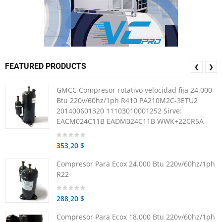
FEATURED PRODUCTS
❮
❯
GMCC Compresor rotativo velocidad fija 24.000
Btu 220v/60hz/1ph R410 PA210M2C-3ETU2
201400601320 11103010001252 Sirve:
EACM024C11B EADM024C11B WWK+22CR5A
353,20 $
Compresor Para Ecox 24.000 Btu 220v/60hz/1ph
R22
288,20 $
Compresor Para Ecox 18.000 Btu 220v/60hz/1ph