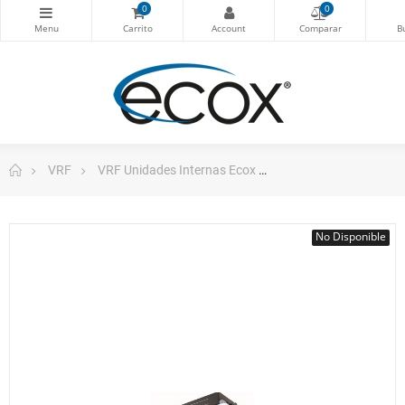
0
0
VRF
VRF Unidades Internas Ecox
Cassette 1 Via Vrf 1
No Disponible