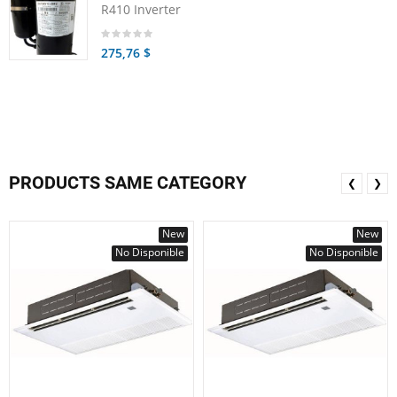
R410 Inverter
275,76 $
PRODUCTS SAME CATEGORY
❮
❯
New
New
No Disponible
No Disponible