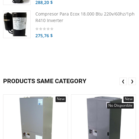
288,20 $
Compresor Para Ecox 18.000 Btu 220v/60hz/1ph
R410 Inverter
275,76 $
PRODUCTS SAME CATEGORY
❮
❯
New
New
No Disponible