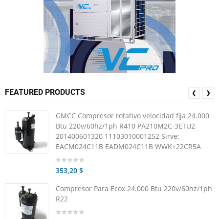
FEATURED PRODUCTS
❮
❯
GMCC Compresor rotativo velocidad fija 24.000
Btu 220v/60hz/1ph R410 PA210M2C-3ETU2
201400601320 11103010001252 Sirve:
EACM024C11B EADM024C11B WWK+22CR5A
353,20 $
Compresor Para Ecox 24.000 Btu 220v/60hz/1ph
R22