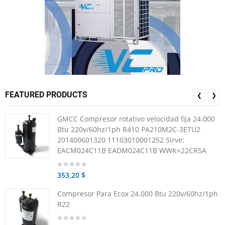
FEATURED PRODUCTS
❮
❯
GMCC Compresor rotativo velocidad fija 24.000
Btu 220v/60hz/1ph R410 PA210M2C-3ETU2
201400601320 11103010001252 Sirve:
EACM024C11B EADM024C11B WWK+22CR5A
353,20 $
Compresor Para Ecox 24.000 Btu 220v/60hz/1ph
R22