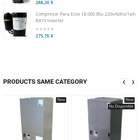
288,20 $
Compresor Para Ecox 18.000 Btu 220v/60hz/1ph
R410 Inverter
275,76 $
PRODUCTS SAME CATEGORY
❮
❯
New
New
No Disponible