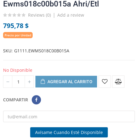
Ewms018c00b015a Ahri/Etl
Reviews (
0
)
Add a review
795,78 $
Precio por Unidad
SKU
G1111.EWMS018C00B015A
No Disponible
AGREGAR AL CARRITO
COMPARTIR
Avísame Cuando Esté Disponible