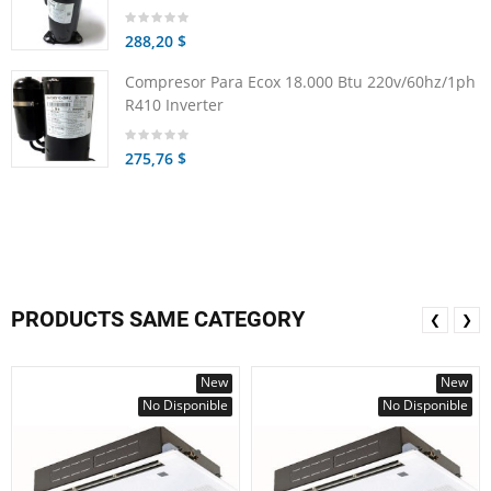
288,20 $
Compresor Para Ecox 18.000 Btu 220v/60hz/1ph
R410 Inverter
275,76 $
PRODUCTS SAME CATEGORY
❮
❯
New
New
No Disponible
No Disponible