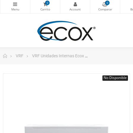
0
0
VRF
VRF Unidades Internas Ecox
Consola Pared Vrf E
No Disponible