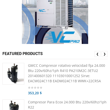
FEATURED PRODUCTS
❮
❯
GMCC Compresor rotativo velocidad fija 24.000
Btu 220v/60hz/1ph R410 PA210M2C-3ETU2
201400601320 11103010001252 Sirve:
EACM024C11B EADM024C11B WWK+22CR5A
353,20 $
Compresor Para Ecox 24.000 Btu 220v/60hz/1ph
R22