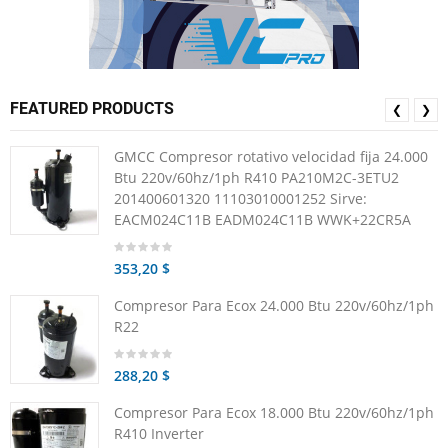
FEATURED PRODUCTS
❮
❯
GMCC Compresor rotativo velocidad fija 24.000
Btu 220v/60hz/1ph R410 PA210M2C-3ETU2
201400601320 11103010001252 Sirve:
EACM024C11B EADM024C11B WWK+22CR5A
353,20 $
Compresor Para Ecox 24.000 Btu 220v/60hz/1ph
R22
288,20 $
Compresor Para Ecox 18.000 Btu 220v/60hz/1ph
R410 Inverter