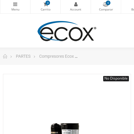
0
0
PARTES
Compresores Ecox
Compresor Para Ecox 18.00
No Disponible