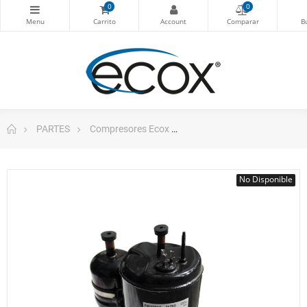
0
0
PARTES
Compresores Ecox
Toshiba Compresor rotati
No Disponible