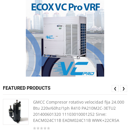
FEATURED PRODUCTS
❮
❯
GMCC Compresor rotativo velocidad fija 24.000
Btu 220v/60hz/1ph R410 PA210M2C-3ETU2
201400601320 11103010001252 Sirve:
EACM024C11B EADM024C11B WWK+22CR5A