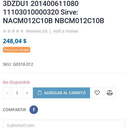
3DZDU1 201400611080
11103010000320 Sirve:
NACM012C10B NBCM012C10B
Reviews (
0
)
Add a review
248,04 $
Precio por Unidad
SKU
G0318.012
No Disponible
AGREGAR AL CARRITO
COMPARTIR