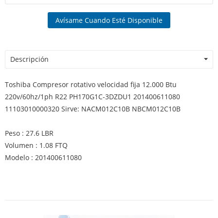
Avísame Cuando Esté Disponible
Descripción
Toshiba Compresor rotativo velocidad fija 12.000 Btu
220v/60hz/1ph R22 PH170G1C-3DZDU1 201400611080
11103010000320 Sirve: NACM012C10B NBCM012C10B
Peso : 27.6 LBR
Volumen : 1.08 FTQ
Modelo : 201400611080