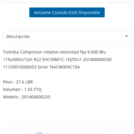
Avísame Cuando Esté Disponible
Descripción
Toshiba Compresor rotativo velocidad fija 9.000 Btu
115v/60hz/1ph R22 EH130M1C-1DZDU1 201400600250
11103010000653 Sirve: NACM009C10A
Peso : 27.6 LBR
Volumen : 1.05 FTQ
Modelo : 201400600250