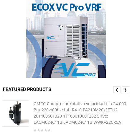
FEATURED PRODUCTS
❮
❯
GMCC Compresor rotativo velocidad fija 24.000
Btu 220v/60hz/1ph R410 PA210M2C-3ETU2
201400601320 11103010001252 Sirve:
EACM024C11B EADM024C11B WWK+22CR5A