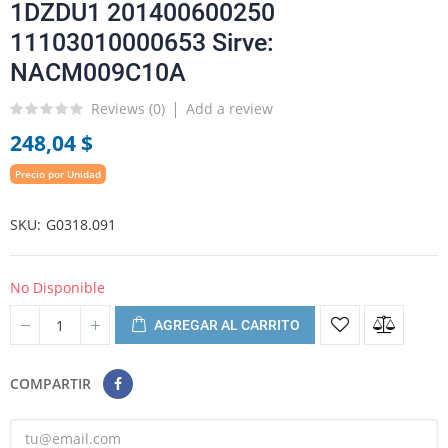
1DZDU1 201400600250
11103010000653 Sirve:
NACM009C10A
Reviews (
0
)
Add a review
248,04 $
Precio por Unidad
SKU
G0318.091
No Disponible
AGREGAR AL CARRITO
COMPARTIR