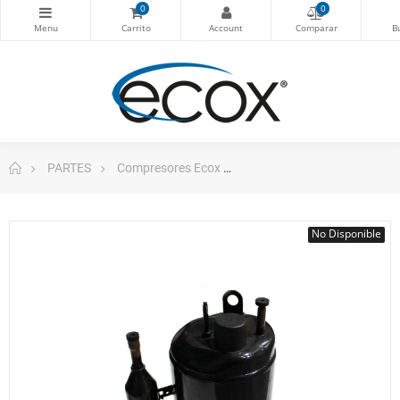
0
0
PARTES
Compresores Ecox
Toshiba Compresor rotati
No Disponible