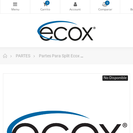
0
0
PARTES
Partes Para Split Ecox
Motor A.A. Condensador
No Disponible