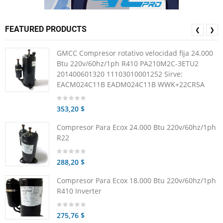
FEATURED PRODUCTS
❮
❯
GMCC Compresor rotativo velocidad fija 24.000
Btu 220v/60hz/1ph R410 PA210M2C-3ETU2
201400601320 11103010001252 Sirve:
EACM024C11B EADM024C11B WWK+22CR5A
353,20 $
Compresor Para Ecox 24.000 Btu 220v/60hz/1ph
R22
288,20 $
Compresor Para Ecox 18.000 Btu 220v/60hz/1ph
R410 Inverter
275,76 $