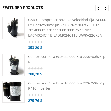
FEATURED PRODUCTS
❮
❯
GMCC Compresor rotativo velocidad fija 24.000
Btu 220v/60hz/1ph R410 PA210M2C-3ETU2
201400601320 11103010001252 Sirve:
EACM024C11B EADM024C11B WWK+22CR5A
353,20 $
Compresor Para Ecox 24.000 Btu 220v/60hz/1ph
R22
288,20 $
Compresor Para Ecox 18.000 Btu 220v/60hz/1ph
R410 Inverter
275,76 $