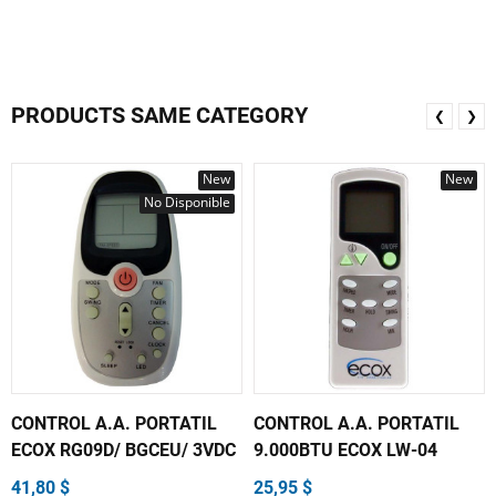
PRODUCTS SAME CATEGORY
❮
❯
New
New
No Disponible
CONTROL A.A. PORTATIL
CONTROL A.A. PORTATIL
ECOX RG09D/ BGCEU/ 3VDC
9.000BTU ECOX LW-04
41,80 $
25,95 $